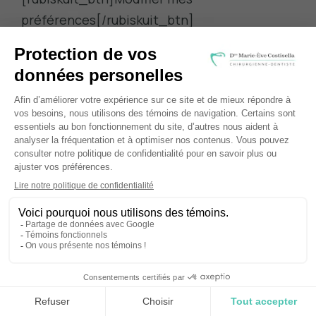
préférences[/rubiskuit_btn]
Adresse
920 Bd Saint-Joseph, Gatineau, QC J8Z 1S9
Contact
819 777-6061
Fax
819 777-2768
info@dentistesgatineauhull.com
Horaire
Lundi
11h00 à 17h00
Mardi
8h00 à 16h30