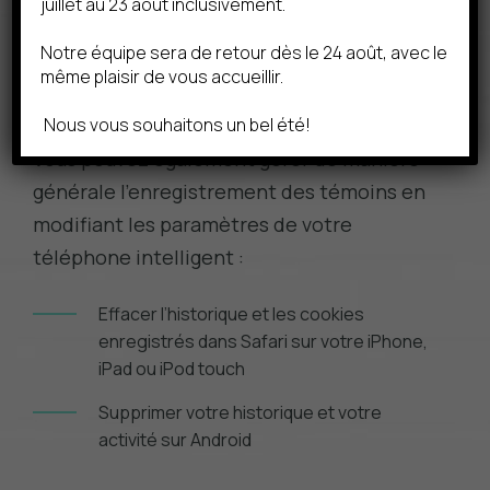
Autoriser et bloquer les cookies dans
juillet au 23 août inclusivement.
FirefoxMC
Notre équipe sera de retour dès le 24 août, avec le
How to clear browser
même plaisir de vous accueillir.
cache/history/cookies in OperaMC
Nous vous souhaitons un bel été!
Vous pouvez également gérer de manière
générale l’enregistrement des témoins en
modifiant les paramètres de votre
téléphone intelligent :
Effacer l’historique et les cookies
enregistrés dans Safari sur votre iPhone,
iPad ou
iPod touch
Supprimer votre historique et votre
activité sur Android